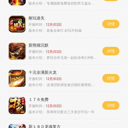
版本介绍：
专属独家免费送切割帝王篇永久回现
耐玩迷失
详情
开服时间：
12月/02日
版本介绍：
装备全靠打.好玩不枯燥
新熊猫沉默
详情
开服时间：
12月/02日
版本介绍：
梦回当年兄弟一起砍传奇0冲终极
十元全满新火龙
详情
开服时间：
12月/02日
版本介绍：
送满切割满攻速沙捐狂暴赞助皆可嫖
１７６免费
详情
开服时间：
12月/02日
版本介绍：
简单怀旧复古三天拿沙可玩一年
新１８０龙魂复古