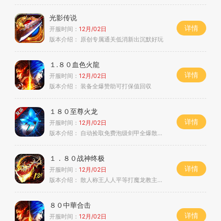
光影传说
详情
开服时间：
12月/02日
版本介绍：
原创专属通关低消新出沉默好玩
１.８０血色火龍
详情
开服时间：
12月/02日
版本介绍：
装备全爆赞助可打保值回収
１８０至尊火龙
详情
开服时间：
12月/02日
版本介绍：
自动捡取免费泡级剑甲全爆散人首选
１．８０战神终极
详情
开服时间：
12月/02日
版本介绍：
散人称王人人平等打魔龙教主一切看脸
８０中華合击
详情
开服时间：
12月/02日