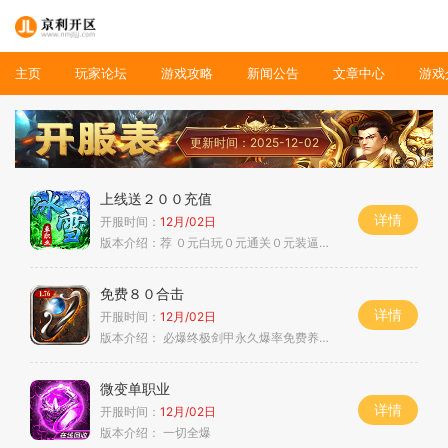
主页
玩家论坛
游戏攻略
新闻公告
文章中心
游戏
更新时间：2025-12-02
上线送２００充值
详情
开服时间：
12月/02日
版本介绍：
荐 ０元白玩０元通关０元装逼０元满赞
免费８０合击
详情
开服时间：
12月/02日
版本介绍：
必爆终极剑甲永久爆率免费养老合击
微变单职业
详情
开服时间：
12月/02日
版本介绍：
一切全爆