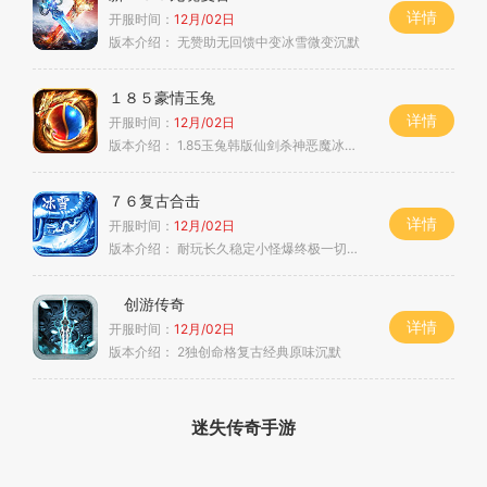
详情
开服时间：
12月/02日
版本介绍：
无赞助无回馈中变冰雪微变沉默
１８５豪情玉兔
详情
开服时间：
12月/02日
版本介绍：
1.85玉兔韩版仙剑杀神恶魔冰雪火龙神器专属
７６复古合击
详情
开服时间：
12月/02日
版本介绍：
耐玩长久稳定小怪爆终极一切靠打
创游传奇
详情
开服时间：
12月/02日
版本介绍：
2独创命格复古经典原味沉默
迷失传奇手游