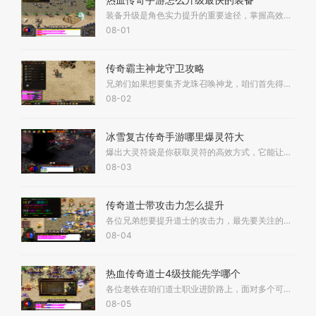
装备升级是角色实力提升的重要途径，掌握高效的升级方法能够显著增强角色的战斗力。玩家首先需要通过各种活动或任务获取黄金装备，这是进行后续强化的基础。获取途径包括游戏
08-01
传奇霸主神龙守卫攻略
兄弟们如果想要集齐龙珠召唤神龙，咱们首先得找到神龙守卫这个大家伙。神龙守卫可不是随便就能遇到的，它只在特定的时间刷新出来，我们最好记好它的出现规律。击败神龙守卫后
08-02
冰雪复古传奇手游哪里爆灵符大
爆出大灵符袋是你获取灵符的高效方式，它能让你的资源快速积累，直接提升你的游戏体验。大灵符袋爆出后会获得1000到9999点灵符，相比小袋和中袋，收益更可观；你可以通过打怪来获
08-03
传奇道士带攻击力怎么提升
各位兄弟想要提升道士的攻击力，最先要关注的就是咱们装备的选择和强化。武器方面最好选择无极棍、逍遥扇这类能直接增加道术攻击的装备，首饰也得优先选道士头盔和道士手镯这
08-04
热血传奇道士4级技能先学哪个
各位老铁在咱们道士职业进阶路上，面对多个可以提升到四级的技能时，往往会纠结优先升级哪一个。根据多位资深玩家的经验平民玩家最稳妥的选择是优先将召唤神兽升至四级。四级
08-05