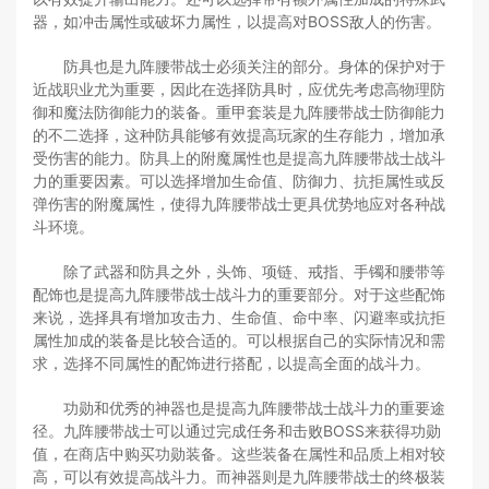
器，如冲击属性或破坏力属性，以提高对BOSS敌人的伤害。
防具也是九阵腰带战士必须关注的部分。身体的保护对于
近战职业尤为重要，因此在选择防具时，应优先考虑高物理防
御和魔法防御能力的装备。重甲套装是九阵腰带战士防御能力
的不二选择，这种防具能够有效提高玩家的生存能力，增加承
受伤害的能力。防具上的附魔属性也是提高九阵腰带战士战斗
力的重要因素。可以选择增加生命值、防御力、抗拒属性或反
弹伤害的附魔属性，使得九阵腰带战士更具优势地应对各种战
斗环境。
除了武器和防具之外，头饰、项链、戒指、手镯和腰带等
配饰也是提高九阵腰带战士战斗力的重要部分。对于这些配饰
来说，选择具有增加攻击力、生命值、命中率、闪避率或抗拒
属性加成的装备是比较合适的。可以根据自己的实际情况和需
求，选择不同属性的配饰进行搭配，以提高全面的战斗力。
功勋和优秀的神器也是提高九阵腰带战士战斗力的重要途
径。九阵腰带战士可以通过完成任务和击败BOSS来获得功勋
值，在商店中购买功勋装备。这些装备在属性和品质上相对较
高，可以有效提高战斗力。而神器则是九阵腰带战士的终极装