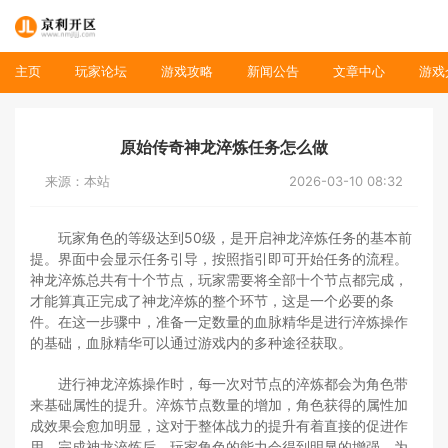
主页
玩家论坛
游戏攻略
新闻公告
文章中心
游戏
原始传奇神龙淬炼任务怎么做
来源：本站
2026-03-10 08:32
玩家角色的等级达到50级，是开启神龙淬炼任务的基本前
提。界面中会显示任务引导，按照指引即可开始任务的流程。
神龙淬炼总共有十个节点，玩家需要将全部十个节点都完成，
才能算真正完成了神龙淬炼的整个环节，这是一个必要的条
件。在这一步骤中，准备一定数量的血脉精华是进行淬炼操作
的基础，血脉精华可以通过游戏内的多种途径获取。
进行神龙淬炼操作时，每一次对节点的淬炼都会为角色带
来基础属性的提升。淬炼节点数量的增加，角色获得的属性加
成效果会愈加明显，这对于整体战力的提升有着直接的促进作
用。完成神龙淬炼后，玩家角色的能力会得到明显的增强，为